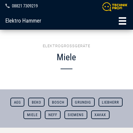
08821 7309219
Elektro Hammer
ELEKTROGROSSGERÄTE
Miele
AEG
BEKO
BOSCH
GRUNDIG
LIEBHERR
MIELE
NEFF
SIEMENS
XAVAX