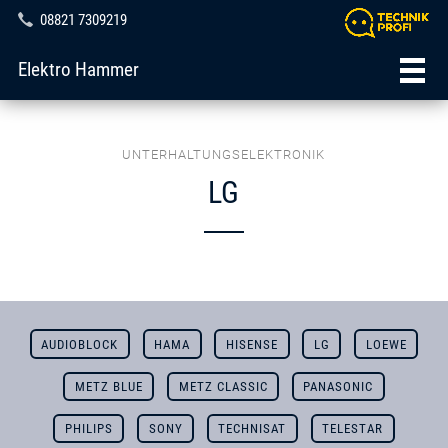
08821 7309219
Elektro Hammer
UNTERHALTUNGSELEKTRONIK
LG
AUDIOBLOCK
HAMA
HISENSE
LG
LOEWE
METZ BLUE
METZ CLASSIC
PANASONIC
PHILIPS
SONY
TECHNISAT
TELESTAR