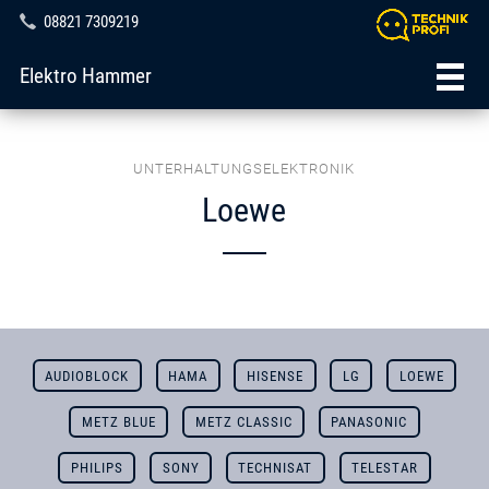
08821 7309219
Elektro Hammer
UNTERHALTUNGSELEKTRONIK
Loewe
AUDIOBLOCK
HAMA
HISENSE
LG
LOEWE
METZ BLUE
METZ CLASSIC
PANASONIC
PHILIPS
SONY
TECHNISAT
TELESTAR