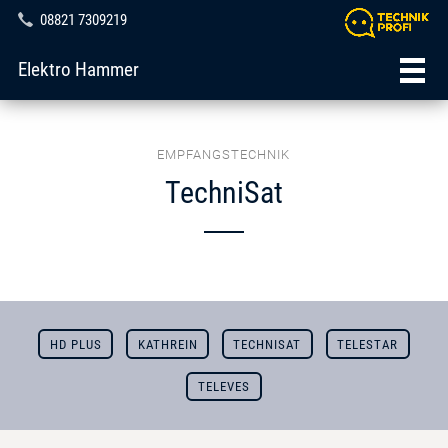
08821 7309219
Elektro Hammer
EMPFANGSTECHNIK
TechniSat
HD PLUS
KATHREIN
TECHNISAT
TELESTAR
TELEVES