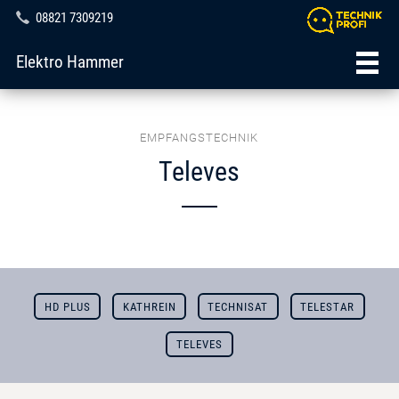
08821 7309219
Elektro Hammer
EMPFANGSTECHNIK
Televes
HD PLUS
KATHREIN
TECHNISAT
TELESTAR
TELEVES